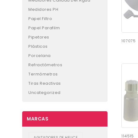
Medidores Calidad Del Agua
Medidores PH
Papel Filtro
Papel Parafilm
Pipetores
107075
Plásticos
Porcelana
Refractómetros
Termómetros
Tiras Reactivas
Uncategorized
MARCAS
114515
AGITADORES DE HELICE