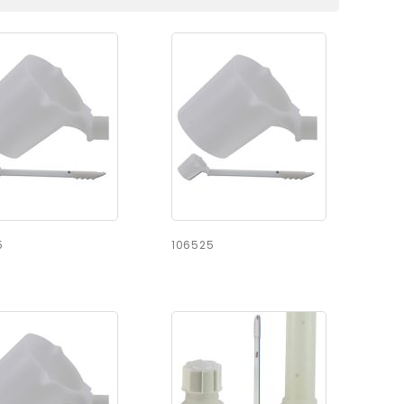
5
106525