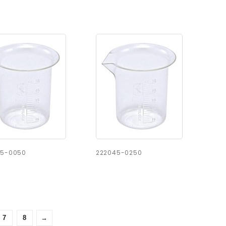
45-0050
222045-0250
7
8
→