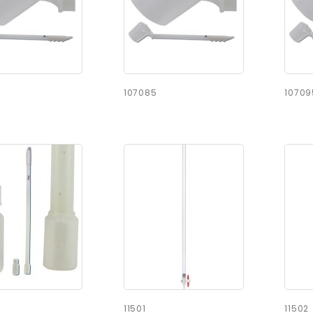
107085
10709
11501
11502