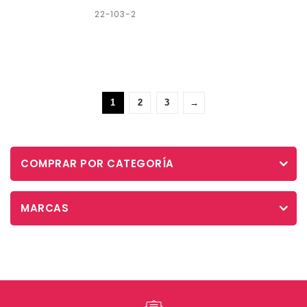
22-103-2
1
2
3
→
COMPRAR POR CATEGORÍA
MARCAS