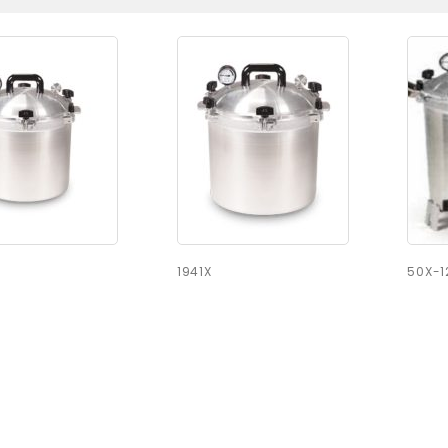
1941X
50X-1