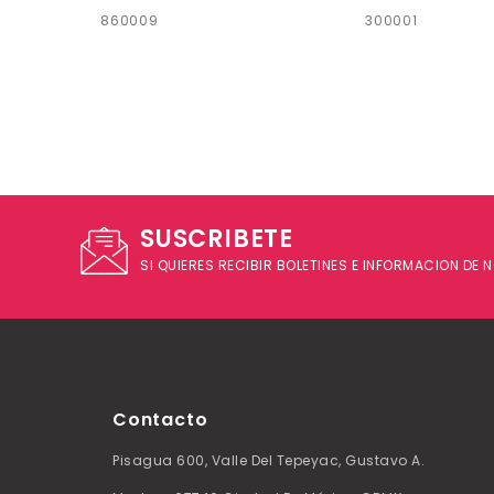
860009
300001
SUSCRIBETE
SI QUIERES RECIBIR BOLETINES E INFORMACION DE
Contacto
Pisagua 600, Valle Del Tepeyac, Gustavo A.