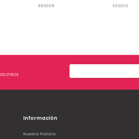
860008
300002
 NOSOTROS
Información
Nuestra Historia