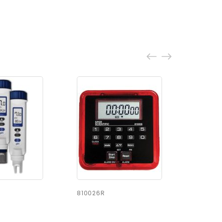
810026R
860009