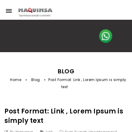
BLOG
Home
»
Blog
»
Post Format: Link , Lorem Ipsum is simply
text
Post Format: Link , Lorem Ipsum is
simply text
By Manager
Link
Eum Fugiat
,
Uncategorized