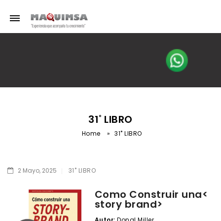
31˚ LIBRO
Home
»
31˚ LIBRO
2 Mayo, 2025
31˚ LIBRO
Como Construir una<
story brand>
Autor:
Donal Miller