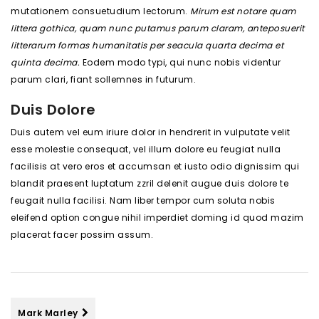
mutationem consuetudium lectorum.
Mirum est notare quam
littera gothica, quam nunc putamus parum claram, anteposuerit
litterarum formas humanitatis per seacula quarta decima et
quinta decima.
Eodem modo typi, qui nunc nobis videntur
parum clari, fiant sollemnes in futurum.
Duis Dolore
Duis autem vel eum iriure dolor in hendrerit in vulputate velit
esse molestie consequat, vel illum dolore eu feugiat nulla
facilisis at vero eros et accumsan et iusto odio dignissim qui
blandit praesent luptatum zzril delenit augue duis dolore te
feugait nulla facilisi. Nam liber tempor cum soluta nobis
eleifend option congue nihil imperdiet doming id quod mazim
placerat facer possim assum.
Mark Marley