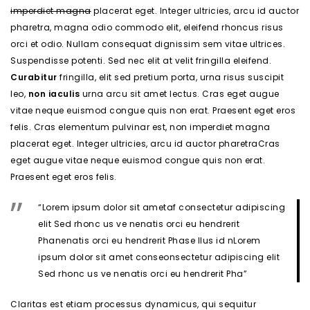
imperdiet magna
placerat eget. Integer ultricies, arcu id auctor
pharetra, magna odio commodo elit, eleifend rhoncus risus
orci et odio. Nullam consequat dignissim sem vitae ultrices.
Suspendisse potenti. Sed nec elit at velit fringilla eleifend.
Curabitur
fringilla, elit sed pretium porta, urna risus suscipit
leo,
non
iaculis
urna arcu sit amet lectus. Cras eget augue
vitae neque euismod congue quis non erat. Praesent eget eros
felis. Cras elementum pulvinar est, non imperdiet magna
placerat eget. Integer ultricies, arcu id auctor pharetraCras
eget augue vitae neque euismod congue quis non erat.
Praesent eget eros felis.
“Lorem ipsum dolor sit ametaf consectetur adipiscing
elit Sed rhonc us ve nenatis orci eu hendrerit
Phanenatis orci eu hendrerit Phase llus id nLorem
ipsum dolor sit amet conseonsectetur adipiscing elit
Sed rhonc us ve nenatis orci eu hendrerit Pha”
Claritas est etiam processus dynamicus, qui sequitur