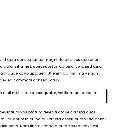
 sed quia consequuntur magni dolores eos qui ratione
ia dolor
sit amet
,
consectetur
, adipisci velit,
sed quia
uam quaerat voluptatem. Ut enim ad minima veniam,
quid ex ea commodi consequatur?
m nihil molestiae consequatur, vel illum qui dolorem
raesentium voluptatum deleniti atque corrupti quos
milique sunt in culpa qui officia deserunt mollitia animi,
distinctio. Nam libero tempore, cum soluta nobis est