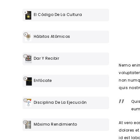
El Código De La Cultura
Hábitos Atómicos
Dar Y Recibir
Nemo enim
voluptate
non numqu
Enfócate
quis nost
Quis
Disciplina De La Ejecución
eum 
At vero e
Máximo Rendimiento
dolores et
id est lab