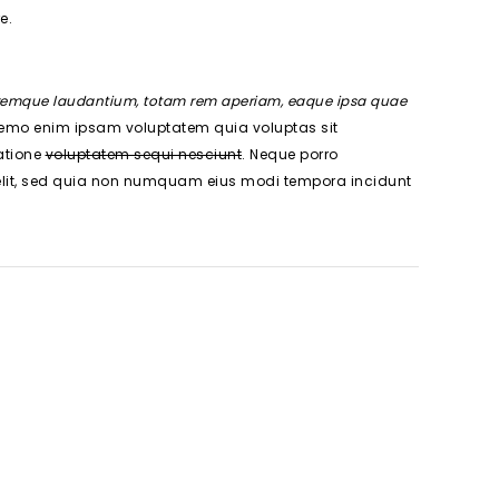
e.
loremque laudantium, totam rem aperiam, eaque ipsa quae
mo enim ipsam voluptatem quia voluptas sit
atione
voluptatem sequi nesciunt
. Neque porro
velit, sed quia non numquam eius modi tempora incidunt