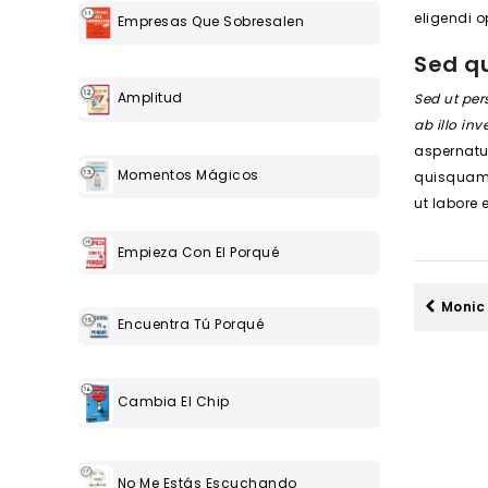
eligendi 
Empresas Que Sobresalen
Sed q
Amplitud
Sed ut per
ab illo inv
aspernatur
Momentos Mágicos
quisquam 
ut labore
Empieza Con El Porqué
Monic
Encuentra Tú Porqué
Cambia El Chip
No Me Estás Escuchando