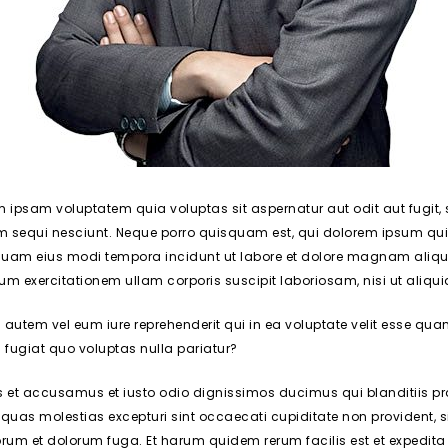
 ipsam voluptatem quia voluptas sit aspernatur aut odit aut fugit,
m sequi nesciunt. Neque porro quisquam est, qui dolorem ipsum qu
am eius modi tempora incidunt ut labore et dolore magnam aliq
rum exercitationem ullam corporis suscipit laboriosam, nisi ut ali
 autem vel eum iure reprehenderit qui in ea voluptate velit esse qua
fugiat quo voluptas nulla pariatur?
os et accusamus et iusto odio dignissimos ducimus qui blanditiis p
 quas molestias excepturi sint occaecati cupiditate non provident, si
orum et dolorum fuga. Et harum quidem rerum facilis est et expedita 