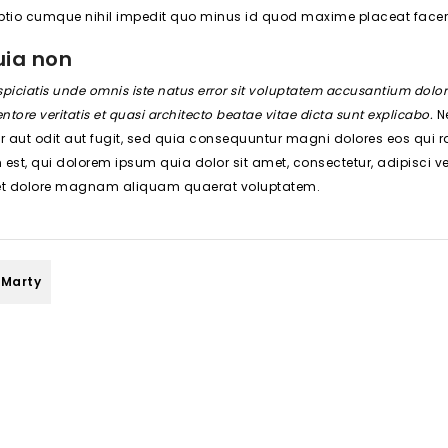
optio cumque nihil impedit quo minus id quod maxime placeat facer
uia non
spiciatis unde omnis iste natus error sit voluptatem accusantium do
entore veritatis et quasi architecto beatae vitae dicta sunt explicabo.
Ne
 aut odit aut fugit, sed quia consequuntur magni dolores eos qui r
est, qui dolorem ipsum quia dolor sit amet, consectetur, adipisci 
 et dolore magnam aliquam quaerat voluptatem.
 Marty