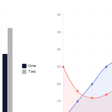
One
Two