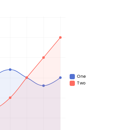
One
Two