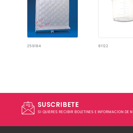
259184
81122
SUSCRIBETE
SI QUIERES RECIBIR BOLETINES E INFORMACION DE