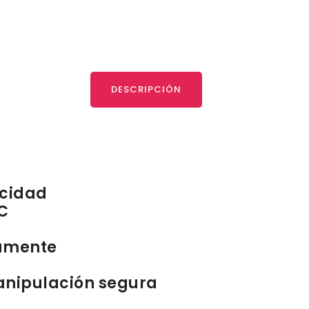
DESCRIPCIÓN
acidad
C
camente
anipulación segura