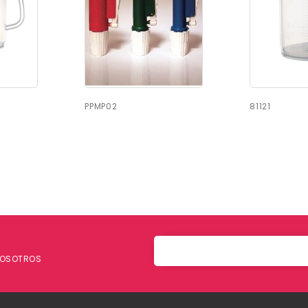
PPMP02
81121
 NOSOTROS