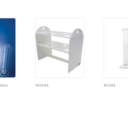
adas
140344
80033