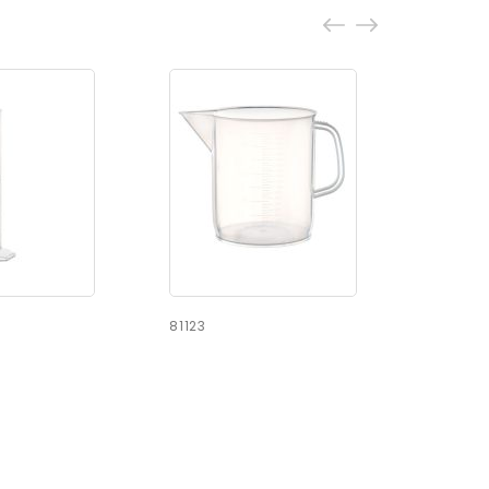
81123
81121