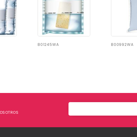
B01245WA
B00992WA
 NOSOTROS