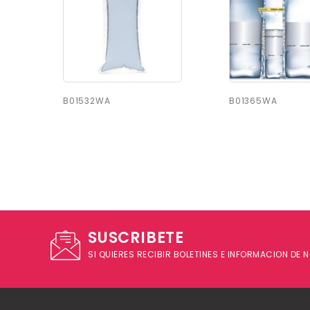
B01532WA
B01365WA
SUSCRIBETE
SI QUIERES RECIBIR BOLETINES E INFORMACION DE