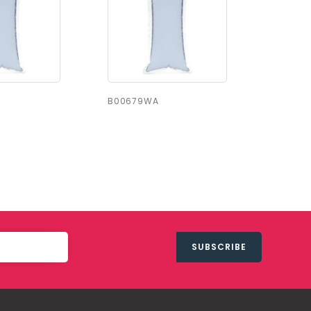
B00679WA
B01401