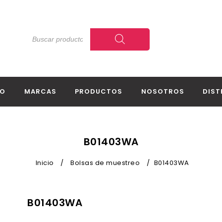
IO
MARCAS
PRODUCTOS
NOSOTROS
DIST
B01403WA
Inicio
/
Bolsas de muestreo
/
B01403WA
B01403WA