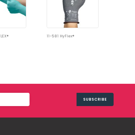
LEX®
11-581 HyFlex®
82-134 