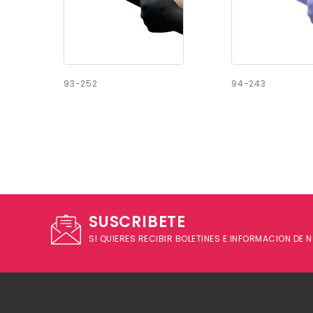
93-252
94-243
SUSCRIBETE
SI QUIERES RECIBIR BOLETINES E INFORMACION DE