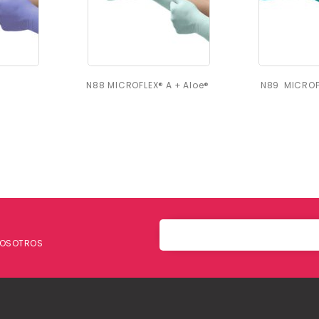
N88 MICROFLEX® A + Aloe®
N89 MICROF
 NOSOTROS